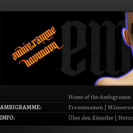
Home of the Ambigramm
AMBIGRAMME:
Frauennamen
|
Männern
INFO:
Über den Künstler
|
Nutzu