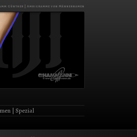
amm Günther | Ambigramme von Männernamen
amen
|
Spezial