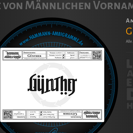
 von Männlichen Vorna
A
G
All