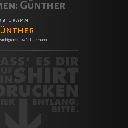
men:
Günther
mbigramm
ünther
e Ambigramme © Pit Hammann.