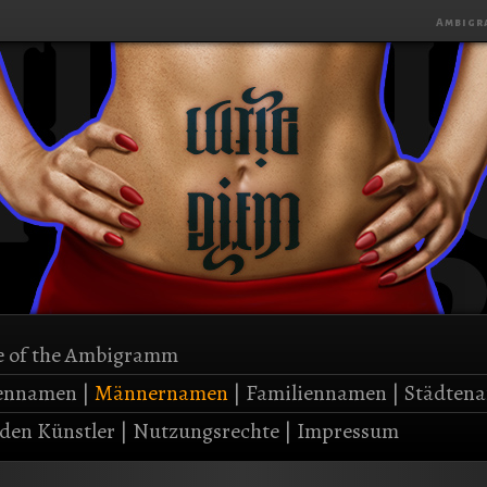
Ambigr
 of the Ambigramm
ennamen
|
Männernamen
|
Familiennamen
|
Städten
den Künstler
|
Nutzungsrechte
|
Impressum