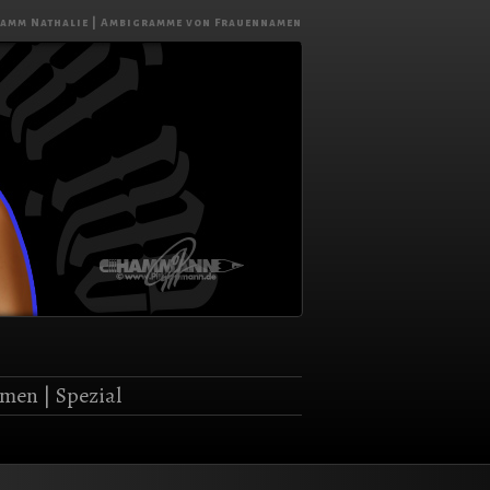
amm Nathalie | Ambigramme von Frauennamen
amen
|
Spezial