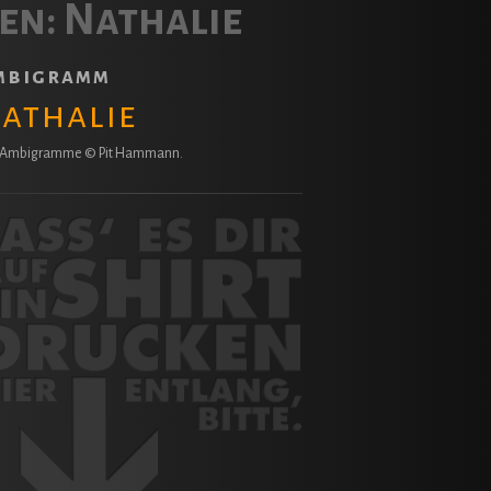
en:
Nathalie
mbigramm
athalie
e Ambigramme © Pit Hammann.