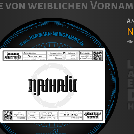
 von weiblichen Vornam
A
N
All