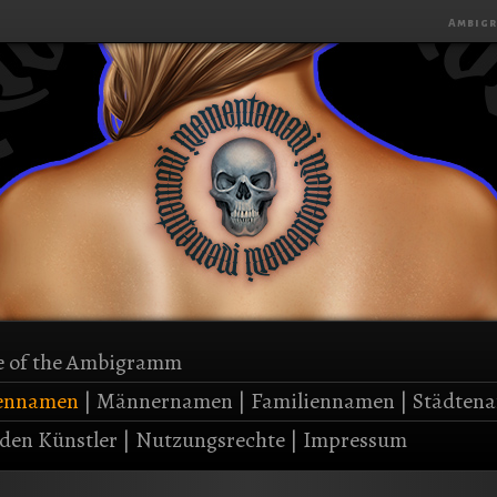
Ambigr
 of the Ambigramm
ennamen
|
Männernamen
|
Familiennamen
|
Städten
den Künstler
|
Nutzungsrechte
|
Impressum