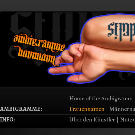
Home of the Ambigramm
AMBIGRAMME:
Frauennamen
|
Männern
INFO:
Über den Künstler
|
Nutzu